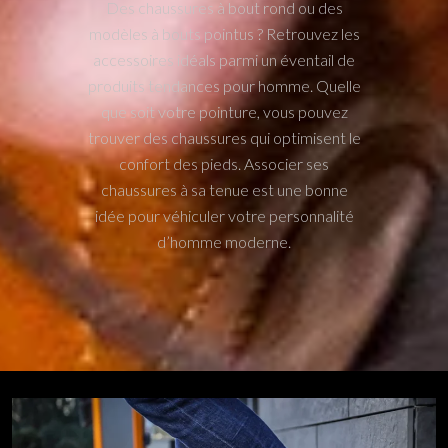
Des chaussures à bout rond ou des
modèles à bouts pointus ? Retrouvez les
accessoires idéals parmi un éventail de
produits tendances pour homme. Quelle
que soit votre pointure, vous pouvez
trouver des chaussures qui optimisent le
confort des pieds. Associer ses
chaussures à sa tenue est une bonne
idée pour véhiculer votre personnalité
d’homme moderne.